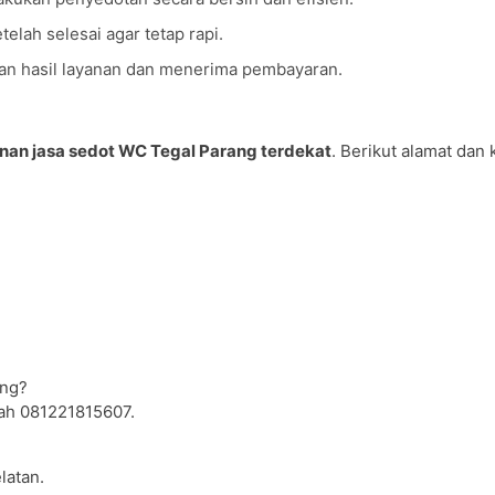
elah selesai agar tetap rapi.
an hasil layanan dan menerima pembayaran.
nan jasa sedot WC Tegal Parang terdekat
. Berikut alamat dan
ang?
lah 081221815607.
latan.