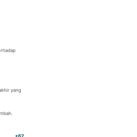
erhadap
akhir yang
imbah.
RSIH
di
+62