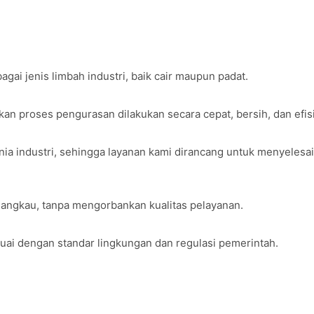
laan limbah dilakukan dengan aman, efektif, dan sesuai standar
 Industri
ai jenis limbah industri, baik cair maupun padat.
n proses pengurasan dilakukan secara cepat, bersih, dan efis
ia industri, sehingga layanan kami dirancang untuk menyelesa
angkau, tanpa mengorbankan kualitas pelayanan.
uai dengan standar lingkungan dan regulasi pemerintah.