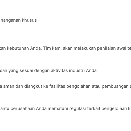
enanganan khusus
eh SEBERSIH
an kebutuhan Anda. Tim kami akan melakukan penilaian awal t
an yang sesuai dengan aktivitas industri Anda.
a aman dan diangkut ke fasilitas pengolahan atau pembuangan 
tu perusahaan Anda mematuhi regulasi terkait pengelolaan l
imbah Industri
engganggu operasional perusahaan Anda. Segera hubungi
SEBE