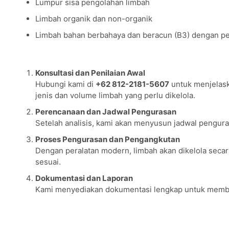
Lumpur sisa pengolahan limbah
Limbah organik dan non-organik
Limbah bahan berbahaya dan beracun (B3) dengan p
Proses Layanan Pengurasan Limbah Industri ol
Konsultasi dan Penilaian Awal
Hubungi kami di
+62 812-2181-5607
untuk menjelask
jenis dan volume limbah yang perlu dikelola.
Perencanaan dan Jadwal Pengurasan
Setelah analisis, kami akan menyusun jadwal penguras
Proses Pengurasan dan Pengangkutan
Dengan peralatan modern, limbah akan dikelola secar
sesuai.
Dokumentasi dan Laporan
Kami menyediakan dokumentasi lengkap untuk memban
Hubungi SEBERSIH untuk Layanan Pengurasan L
Jangan biarkan limbah industri menjadi masalah yang m