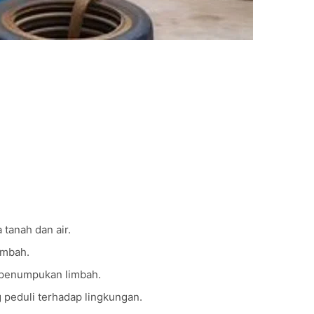
ma SEBERSIH
enimbulkan dampak buruk bagi lingkungan dan operasional peru
nyedia
jasa pengurasan limbah industri
yang terpercaya. Deng
perusahaan Anda menjaga kebersihan lingkungan serta mematuh
ng?
uk:
 tanah dan air.
imbah.
penumpukan limbah.
 peduli terhadap lingkungan.