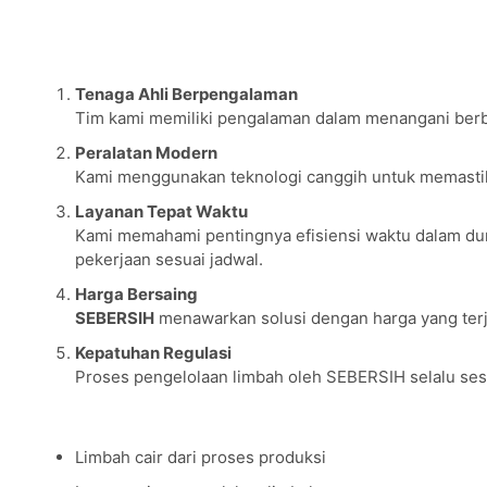
Dengan layanan
SEBERSIH
, Anda bisa memastikan pengelo
Keunggulan SEBERSIH dalam Pengurasan Limbah
Tenaga Ahli Berpengalaman
Tim kami memiliki pengalaman dalam menangani berbag
Peralatan Modern
Kami menggunakan teknologi canggih untuk memastika
Layanan Tepat Waktu
Kami memahami pentingnya efisiensi waktu dalam dun
pekerjaan sesuai jadwal.
Harga Bersaing
SEBERSIH
menawarkan solusi dengan harga yang terj
Kepatuhan Regulasi
Proses pengelolaan limbah oleh SEBERSIH selalu ses
Jenis Limbah Industri yang Ditangani SEBERSIH
Limbah cair dari proses produksi