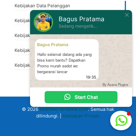
Kebijakan Data Pelanggan
Bagus Pratama
Kebijakan Perubahan Harga
Sedang mengetik...
Kebijakan Penanganan Keluhan
Bagus Pratama
Kebijakan Keamanan
Hallo selamat datang ada yang
bisa kami bantu? Dapatkan
Kebijakan Perlindungan Lingkungan
Promo murah sedot wc
bergaransi lancar
19:35
By Asana Plugins
Start Chat
© 2026
sedotwc-terdekat.com
. Semua hak
dilindungi. |
Kebijakan Privasi.