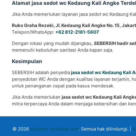
Alamat jasa sedot wc Kedaung Kali Angke Terde
Jika Anda memerlukan layanan jasa sedot wc Kedaung Kali 
Ruko Graha Rezeki, Jl. Kedaung Kali Angke No. 15, Jakar
Telepon/WhatsApp:
+62 812-2181-5607
Dengan lokasi yang mudah dijangkau,
SEBERSIH hadir se
memenuhi kebutuhan sanitasi Anda kapan saja.
Kesimpulan
SEBERSIH adalah penyedia
jasa sedot wc Kedaung Kali 
penyedotan WC Anda dengan kualitas layanan terjamin, har
untuk penanganan cepat pada kasus mendesak.
Jika Anda memerlukan
jasa sedot wc Kedaung Kali Angk
mitra terpercaya Anda dalam menjaga kebersihan dan ke
© 2026
sedotwc-terdekat.com
. Semua hak dilindungi. |
K