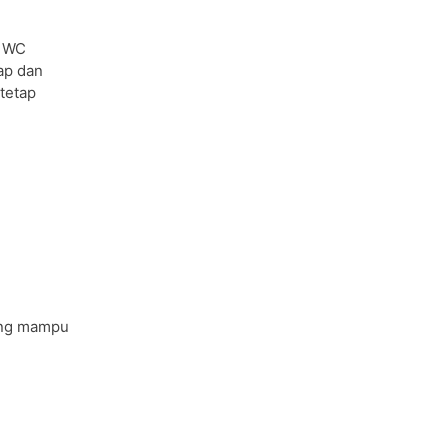
h WC
ap dan
tetap
ng mampu