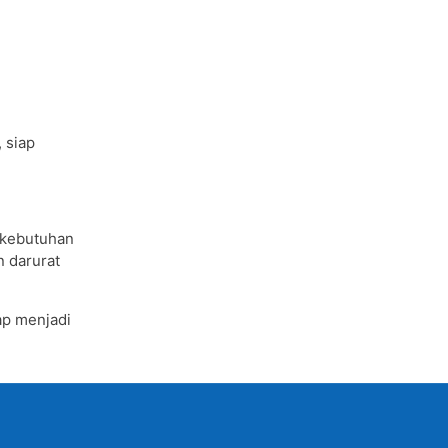
, siap
 kebutuhan
n darurat
ap menjadi