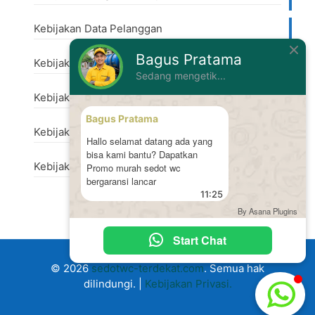
Kebijakan Data Pelanggan
Bagus Pratama
Kebijakan Perubahan Harga
Sedang mengetik...
Kebijakan Penanganan Keluhan
Bagus Pratama
Kebijakan Keamanan
Hallo selamat datang ada yang
bisa kami bantu? Dapatkan
Kebijakan Perlindungan Lingkungan
Promo murah sedot wc
bergaransi lancar
11:25
By Asana Plugins
Start Chat
© 2026
sedotwc-terdekat.com
. Semua hak
dilindungi. |
Kebijakan Privasi.